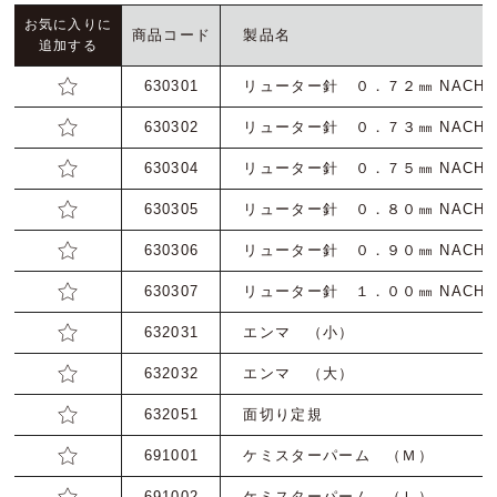
お気に入りに
商品コード
製品名
追加する
お問い合わせ
630301
リューター針 ０．７２㎜ NACHi
トムソン刃（切刃）
630302
リューター針 ０．７３㎜ NACHi
会社概要
630304
リューター針 ０．７５㎜ NACHi
トムソン（罫・ミシン・リード等）
630305
リューター針 ０．８０㎜ NACHi
丸刃
630306
リューター針 ０．９０㎜ NACHi
630307
リューター針 １．００㎜ NACHi
機械
632031
エンマ （小
632032
エンマ （大
打抜関連資材
632051
面切り定規
691001
ケミスターパーム （Ｍ）
691002
ケミスターパーム （Ｌ）