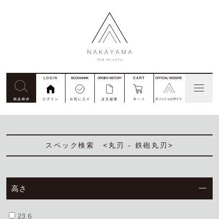
見積依頼
コード番号注文
別注
私たちについて
スペック検索 <丸刃 - 鉄砲丸刃>
商品一覧
高さ
ご利用ガイド
23.6