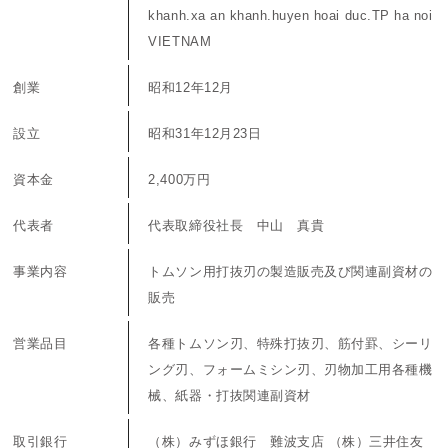
khanh.xa an khanh.huyen hoai duc.TP ha noi
VIETNAM
創業
昭和12年12月
設立
昭和31年12月23日
資本金
2,400万円
代表者
代表取締役社長 中山 真貴
事業内容
トムソン用打抜刃の製造販売及び関連副資材の
販売
営業品目
各種トムソン刃、特殊打抜刃、筋付罫、シーリ
ング刃、フォームミシン刃、刃物加工用各種機
械、紙器・打抜関連副資材
取引銀行
（株）みずほ銀行 難波支店 （株）三井住友