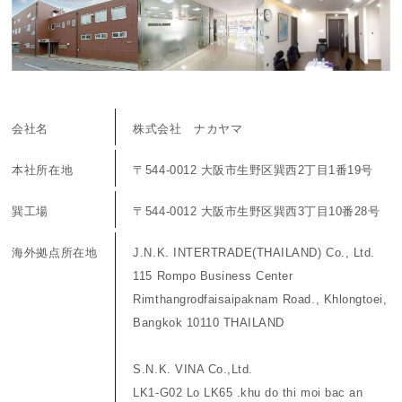
ご利用ガイド
お問い合わせ
トムソン刃（切刃）
会社名
株式会社 ナカヤマ
会社概要
トムソン（罫・ミシン・リード等）
本社所在地
〒544-0012 大阪市生野区巽西2丁目1番19号
巽工場
〒544-0012 大阪市生野区巽西3丁目10番28号
丸刃
海外拠点所在地
J.N.K. INTERTRADE(THAILAND) Co., Ltd.
機械
115 Rompo Business Center
Rimthangrodfaisaipaknam Road., Khlongtoei,
Bangkok 10110 THAILAND
打抜関連資材
S.N.K. VINA Co.,Ltd.
LK1-G02 Lo LK65 .khu do thi moi bac an