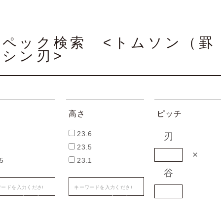
スペック検索 <トムソン（罫
ミシン刃>
高さ
ピッチ
23.6
刃
23.5
×
45
23.1
谷