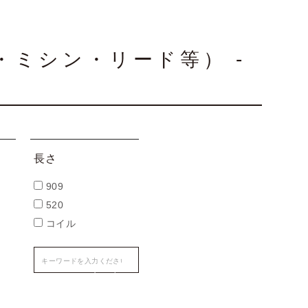
・ミシン・リード等） -
長さ
909
520
コイル