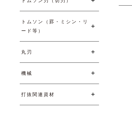
トムソン刃（切刃）
トムソン（罫・ミシン・リ
ード等）
丸刃
機械
打抜関連資材