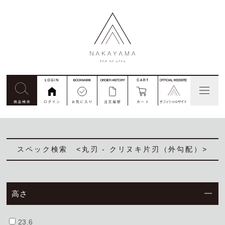
見積依頼
コード番号注文
別注
私たちについて
スペック検索 <丸刃 - クリヌキ片刃（外勾配）>
商品一覧
高さ
ご利用ガイド
23.6