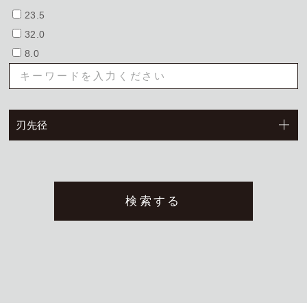
23.5
32.0
お問い合わせ
8.0
トムソン刃（切刃）
会社概要
トムソン（罫・ミシン・リード等）
刃先径
丸刃
機械
打抜関連資材