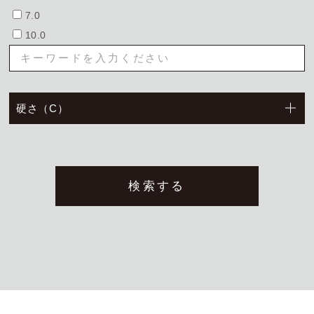
7.0
10.0
お問い合わせ
トムソン刃（切刃）
会社概要
トムソン（罫・ミシン・リード等）
硬さ（C）
丸刃
機械
打抜関連資材