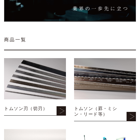
ご利用ガイド
お問い合わせ
トムソン刃（切刃）
商品一覧
会社概要
トムソン（罫・ミシン・リード等）
丸刃
機械
トムソン刃（切刃）
トムソン（罫・ミシ
打抜関連資材
ン・リード等）