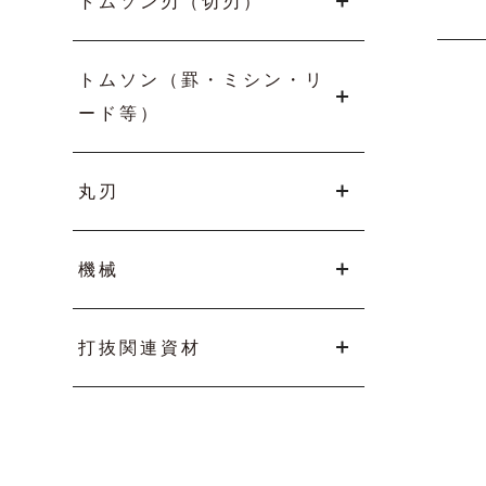
トムソン刃（切刃）
トムソン（罫・ミシン・リ
ード等）
丸刃
機械
打抜関連資材