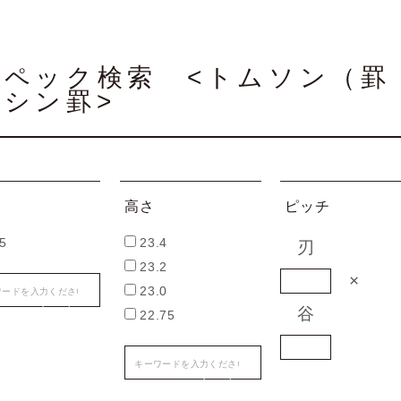
スペック検索 <トムソン（罫
ミシン罫>
高さ
ピッチ
45
23.4
刃
23.2
×
23.0
谷
22.75