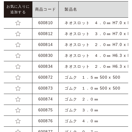
ご利用ガイド
お気に入りに
商品コード
製品名
追加する
お問い合わせ
600810
ネオスロット ４．０㎜ H7.0 x L 
トムソン刃（切刃）
600812
ネオスロット ３．０㎜ H7.0 x L 
会社概要
600814
ネオスロット ２．０㎜ H7.0 x L 
トムソン（罫・ミシン・リード等）
600830
ネオスロット ４．０㎜ H6.3 x L 
600834
ネオスロット ２．０㎜ H6.3 x L 
丸刃
600872
ゴムク １．５㎜ 500 x 500
機械
600873
ゴムク １．０㎜ 500 x 500
600874
ゴムク ２．０㎜ 500
打抜関連資材
600875
ゴムク ３．０㎜ 500
600876
ゴムク ４．０㎜ 500
600877
ゴムク ０．７㎜ 500