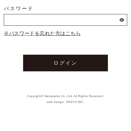
パスワード
お問い合わせ
トムソン刃（切刃）
※パスワードを忘れた方はこちら
会社概要
トムソン（罫・ミシン・リード等）
丸刃
機械
打抜関連資材
Copyright© Nakayama Co.,Ltd. All Rights Reserved.
web design:
OKEYA INC.