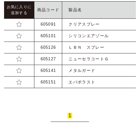
お気に入りに
商品コード
製品名
追加する
お問い合わせ
605091
クリアスプレー
トムソン刃（切刃）
605101
シリコンエアゾール
会社概要
トムソン（罫・ミシン・リード等）
605126
ＬＢＮ スプレー
605127
ニューセラコートＧ
丸刃
605141
メタルガード
605151
エバポラスト 420ml
機械
打抜関連資材
1