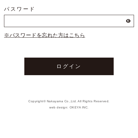
パスワード
お問い合わせ
トムソン刃（切刃）
※パスワードを忘れた方はこちら
会社概要
トムソン（罫・ミシン・リード等）
丸刃
機械
打抜関連資材
Copyright© Nakayama Co.,Ltd. All Rights Reserved.
web design:
OKEYA INC.