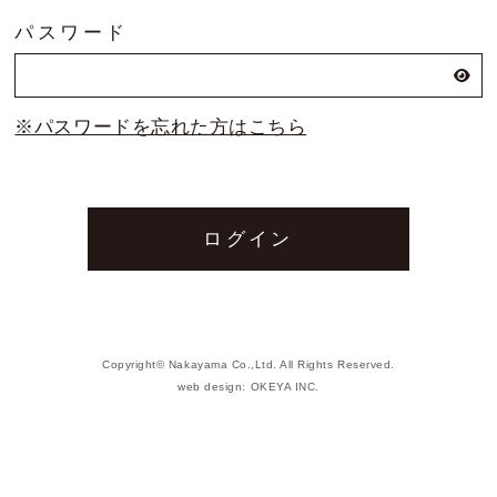
パスワード
お問い合わせ
トムソン刃（切刃）
※パスワードを忘れた方はこちら
会社概要
トムソン（罫・ミシン・リード等）
丸刃
機械
打抜関連資材
Copyright© Nakayama Co.,Ltd. All Rights Reserved.
web design:
OKEYA INC.