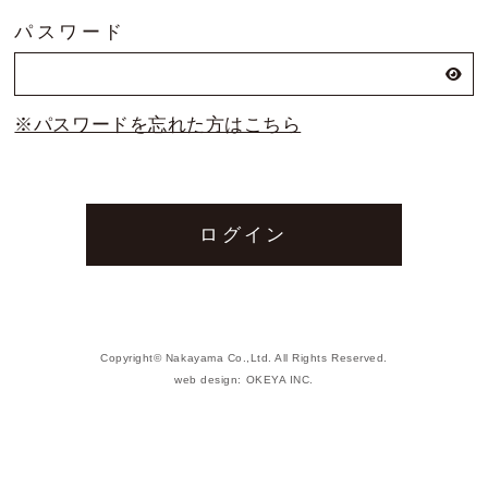
パスワード
お問い合わせ
トムソン刃（切刃）
※パスワードを忘れた方はこちら
会社概要
トムソン（罫・ミシン・リード等）
丸刃
機械
打抜関連資材
Copyright© Nakayama Co.,Ltd. All Rights Reserved.
web design:
OKEYA INC.